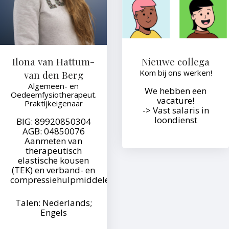
Ilona van Hattum-
Nieuwe collega
Kom bij ons werken!
van den Berg
Algemeen- en
We hebben een
Oedeemfysiotherapeut.
vacature!
prev
Praktijkeigenaar
-> Vast salaris in
loondienst
BIG: 89920850304
AGB: 04850076
Aanmeten van
therapeutisch
elastische kousen
(TEK) en verband- en
compressiehulpmiddelen.
Talen: Nederlands;
Engels