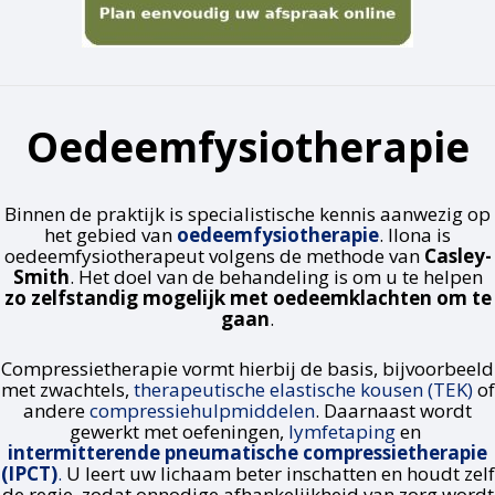
Oedeemfysiotherapie
Binnen de praktijk is specialistische kennis aanwezig op
het gebied van
oedeemfysiotherapie
. Ilona is
oedeemfysiotherapeut volgens de methode van
Casley-
Smith
. Het doel van de behandeling is om u te helpen
zo zelfstandig mogelijk met oedeemklachten om te
gaan
.
Compressietherapie vormt hierbij de basis, bijvoorbeeld
met zwachtels,
therapeutische elastische kousen (TEK)
of
andere
compressiehulpmiddelen
. Daarnaast wordt
gewerkt met oefeningen,
lymfetaping
en
intermitterende pneumatische compressietherapie
(IPCT)
.
U leert uw lichaam beter inschatten en houdt zelf
de regie, zodat onnodige afhankelijkheid van zorg wordt