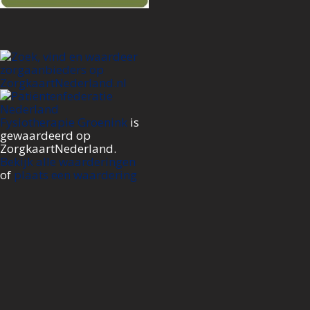
Fysiotherapie Groenink
is
gewaardeerd op
ZorgkaartNederland.
Bekijk alle waarderingen
of
plaats een waardering