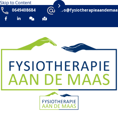
Skip to Content
0649408684
info@fysiotherapieaandemaas
Fysiotherapie Aan de Maas
We gaan verder dan lichamelijke gezondheid