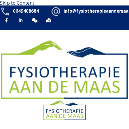
Skip to Content
0649408684
info@fysiotherapieaandemaas
Fysiotherapie Aan de Maas
We gaan verder dan lichamelijke gezondheid