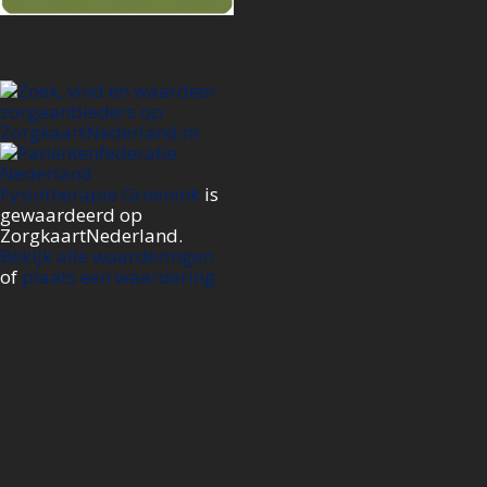
Fysiotherapie Groenink
is
gewaardeerd op
ZorgkaartNederland.
Bekijk alle waarderingen
of
plaats een waardering