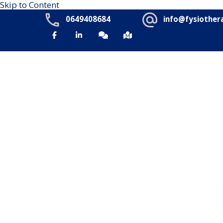
Skip to Content
0649408684
info@fysiother