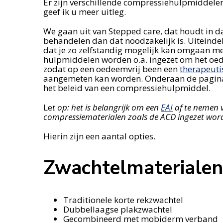
Er zijn verschillende compressiehulpmiddele
geef ik u meer uitleg.
We gaan uit van Stepped care, dat houdt in d
behandelen dan dat noodzakelijk is. Uiteindel
dat je zo zelfstandig mogelijk kan omgaan m
hulpmiddelen worden o.a. ingezet om het oe
zodat op een oedeemvrij been een
therapeuti
aangemeten kan worden. Onderaan de pagina 
het beleid van een compressiehulpmiddel.
Le
t op: het is belangrijk om een
EAI
af te nemen 
compressiematerialen zoals de ACD ingezet word
Hierin zijn een aantal opties.
Zwachtelmaterialen
Traditionele korte rekzwachtel
Dubbellaagse plakzwachtel
Gecombineerd met mobiderm verband