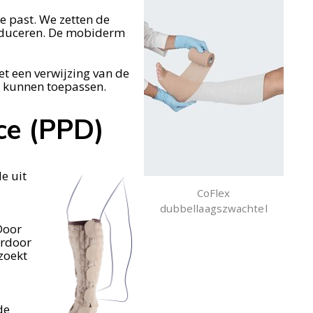
ie past. We zetten de
reduceren. De mobiderm
et een verwijzing van de
e kunnen toepassen.
ce
(PPD)
e uit
CoFlex
dubbellaagszwachtel
Door
ardoor
zoekt
de