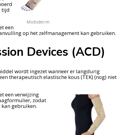
voerd
tijd
Mobiderm
et een
 aanvulling op het zelfmanagement kan gebruiken.
sion Devices (ACD)
middel wordt ingezet wanneer er langdurig
en therapeutisch elastische kous (TEK) (nog) niet
et een verwijzing
aagformulier, zodat
 kan gebruiken.