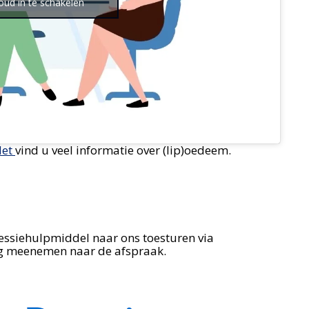
oud in te schakelen
Net
vind u veel informatie over (lip)oedeem.
essiehulpmiddel naar ons toesturen via
ng meenemen naar de afspraak.