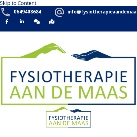
Skip to Content
0649408684
info@fysiotherapieaandemaas
Fysiotherapie Aan de Maas
We gaan verder dan lichamelijke gezondheid