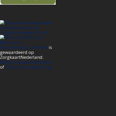
Fysiotherapie Groenink
is
gewaardeerd op
ZorgkaartNederland.
Bekijk alle waarderingen
of
plaats een waardering