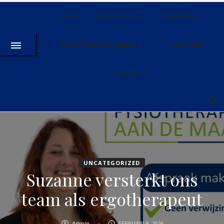
HOME
ONZE ZORG
OVER ONS
PRAKTISCHE INFORMATIE
VACATURE
CONTACT
UNCATEGORIZED
Suzanne versterkt ons
team als ergotherapeut
Admin
FEBRUARI 9, 2026