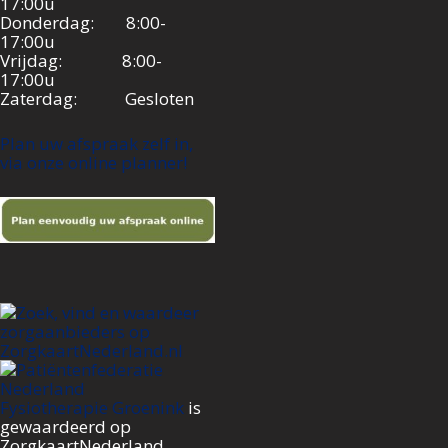
17:00u
Donderdag: 8:00-
17:00u
Vrijdag: 8:00-
17:00u
Zaterdag: Gesloten
Plan uw afspraak zelf in,
via onze online planner!
Fysiotherapie Groenink
is
gewaardeerd op
ZorgkaartNederland.