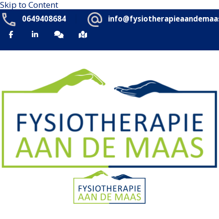
Skip to Content
0649408684
info@fysiotherapieaandemaas
Fysiotherapie Aan de Maas
We gaan verder dan lichamelijke gezondheid