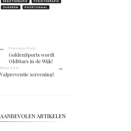
ERGOTHERAPIE
FYSIOTHERAPIE
OUDEREN
POORTUGAAL
Post
Previous Post
GoldenSports wordt
Navigation
OldStars in de Wijk!
Next Post
Valpreventie screening!
AANBEVOLEN ARTIKELEN